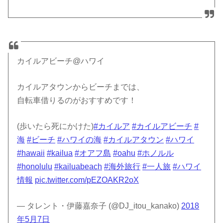
カイルアビーチ@ハワイ
カイルアタウンからビーチまでは、
自転車借りるのがおすすめです！
(歩いたら死にかけた)
#カイルア
#カイルアビーチ
#
海
#ビーチ
#ハワイの海
#カイルアタウン
#ハワイ
#hawaii
#kailua
#オアフ島
#oahu
#ホノルル
#honolulu
#kailuabeach
#海外旅行
#一人旅
#ハワイ
情報
pic.twitter.com/pEZOAKR2oX
— タレント・伊藤嘉奈子 (@DJ_itou_kanako)
2018
年5月7日