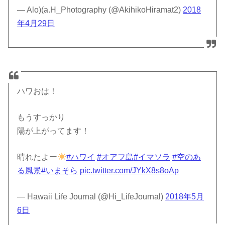
— Alo)(a.H_Photography (@AkihikoHiramat2)
2018
年4月29日
ハワおは！
もうすっかり
陽が上がってます！
晴れたよー
#ハワイ
#オアフ島
#イマソラ
#空のあ
る風景
#いまそら
pic.twitter.com/JYkX8s8oAp
— Hawaii Life Journal (@Hi_LifeJournal)
2018年5月
6日