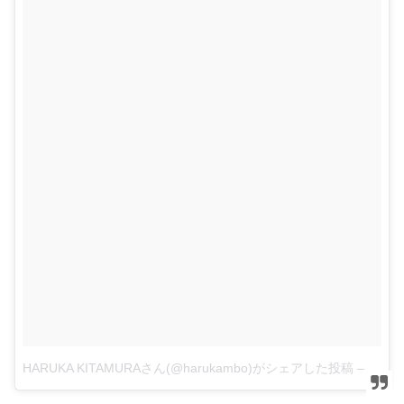
HARUKA KITAMURAさん(@harukambo)がシェアした投稿
–
201