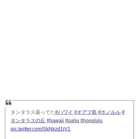
タンタラス曇ってた
#ハワイ
#オアフ島
#ホノルル
#
タンタラスの丘
#hawaii
#oahu
#honolulu
pic.twitter.com/SkNkzd1jV1