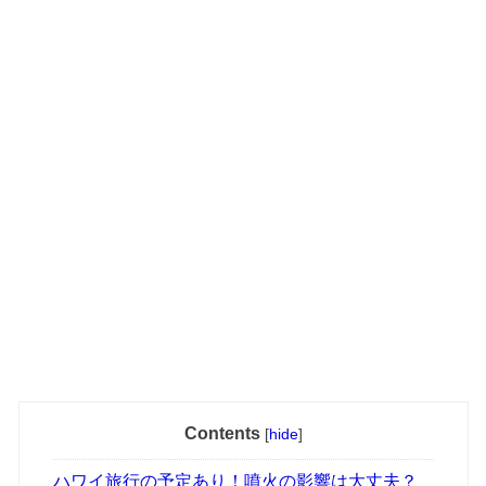
Contents
[
hide
]
ハワイ旅行の予定あり！噴火の影響は大丈夫？