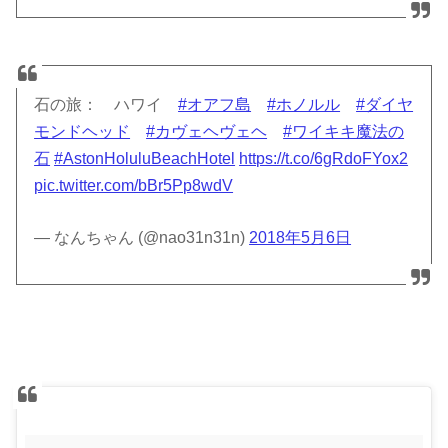
石の旅： ハワイ
#オアフ島
#ホノルル
#ダイヤ
モンドヘッド
#カヴェヘヴェヘ
#ワイキキ魔法の
石
#AstonHoluluBeachHotel
https://t.co/6gRdoFYox2
pic.twitter.com/bBr5Pp8wdV
— なんちゃん (@nao31n31n)
2018年5月6日