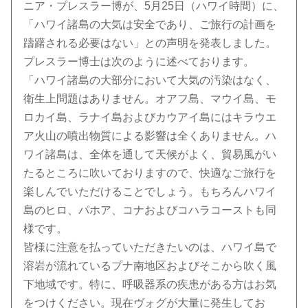
ニア・プレスラー博が、5月25日（ハワイ時間）に、
「ハワイ諸島の大気は安全であり、ご旅行の計画を
躊躇される必要はない」との声明を発表しました。
プレスラー博士は次のように述べております。
「ハワイ諸島の大部分において大気の汚染はなく、
衛生上問題はありません。オアフ島、マウイ島、モ
ロカイ島、ラナイ島およびカウアイ島にはキラウエ
ア火山の噴出物質による影響は全くありません。ハ
ワイ諸島は、全体を通して天候がよく、貿易風がい
たるところに吹いておりますので、快適なご旅行を
楽しんでいただけることでしょう。もちろんハワイ
島のヒロ、パホア、コナおよびコハラコーストも同
様です。
皆様に注意を払っていただきたいのは、ハワイ島で
溶岩が流れているプナ南地区およびそこから吹く風
下地域です。特に、呼吸器系の疾患がある方はお気
をつけください。現在ヴォグが大量に発生してお