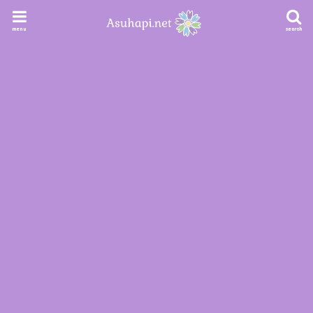
menu
search