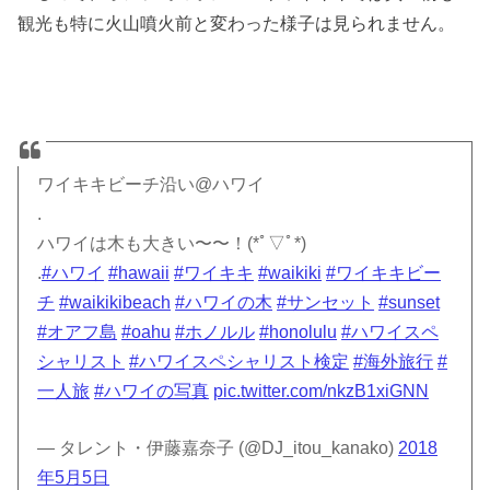
観光も特に火山噴火前と変わった様子は見られません。
ワイキキビーチ沿い@ハワイ
.
ハワイは木も大きい〜〜！(*ﾟ▽ﾟ*)
.
#ハワイ
#hawaii
#ワイキキ
#waikiki
#ワイキキビー
チ
#waikikibeach
#ハワイの木
#サンセット
#sunset
#オアフ島
#oahu
#ホノルル
#honolulu
#ハワイスペ
シャリスト
#ハワイスペシャリスト検定
#海外旅行
#
一人旅
#ハワイの写真
pic.twitter.com/nkzB1xiGNN
— タレント・伊藤嘉奈子 (@DJ_itou_kanako)
2018
年5月5日