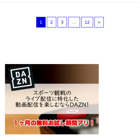
1
2
3
…
12
>