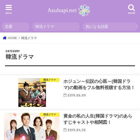
menu
search
恋愛
韓流ドラマ
気になる話題
HOME
韓流ドラマ
韓流ドラマ
韓流ドラマ
ホジュン～伝説の心医～(韓国ドラ
マ)の動画をフル無料視聴する方法！
2019.06.09
韓流ドラマ
黄金の私の人生(韓国ドラマ)のあら
すじキャストや相関図！
2019.04.30