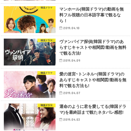
韓流ドラマ
マンホール(韓国ドラマ)の動画を無
料フル視聴の日本語字幕で観るな
ら！
2019.04.10
韓流ドラマ
ヴァンパイア探偵(韓国ドラマ)のあ
らすじキャストや相関図!動画を無料
で観る方法!
2019.04.09
韓流ドラマ
愛の迷宮~トンネル~(韓国ドラマ)の
あらすじキャストや相関図!動画を無
料で観る方法も!
2019.04.07
韓流ドラマ
運命のように君を愛してる(韓国ドラ
マ)を最終話まで観たネタバレ感想!
2019.04.03