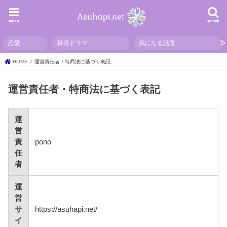
menu
search
恋愛
韓流ドラマ
気になる話題
HOME
運営責任者・特商法に基づく表記
運営責任者・特商法に基づく表記
運
営
責
pono
任
者
運
営
サ
https://asuhapi.net/
イ