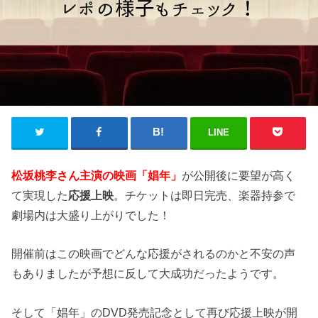
LINE
松坂桃李さん主演の映画「娼年」
が公開後に要望が高く
て実現した
応援上映
。チケットは即日完売、楽器持参で
劇場内は大盛り上がりでした！
開催前はこの映画でどんな応援がされるのかと不安の声
もありましたが予想に反して大成功だったようです。
そして「娼年」のDVD発売記念として再び応援上映が開