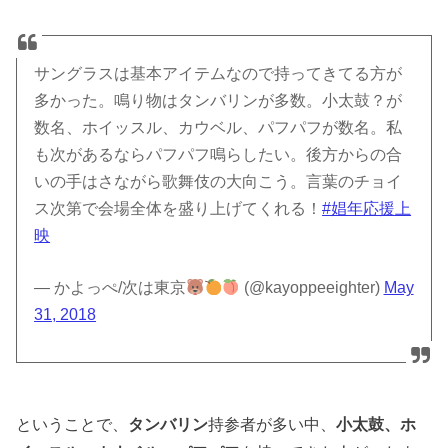
サングラスは基本アイテムなので持ってきてる方が
多かった。鳴り物はタンバリンが多数。小太鼓？が
数名、ホイッスル、カウベル、パフパフが数名。私
も次があるならパフパフ鳴らしたい。後方からの合
いの手はさながら歌舞伎の大向こう。言葉のチョイ
ス次第で会場全体を盛り上げてくれる！
#娼年応援上
映
— かよっぺ/次は東京
(@kayoppeeighter)
May
31, 2018
ということで、
タンバリン
持参者が多い中、
小太鼓、ホ