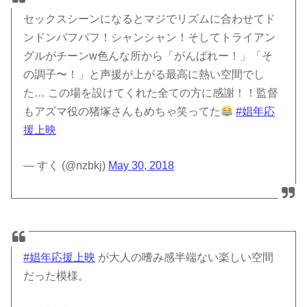
セックスシーンになるとマジでリズムに合わせてド
ンドンパフパフ！シャンシャン！そしてトライアン
グルがチーンw色んな所から「がんばれー！」「そ
の調子〜！」と声援が上がる最高に熱い空間でし
た… この場を設けてくれた全ての方に感謝！！監督
もアズマ役の猪塚さんもめちゃ笑ってた
#娼年応
援上映
— すく (@nzbkj)
May 30, 2018
#娼年応援上映
が大人の嗜み感半端ない楽しい空間
だった模様。