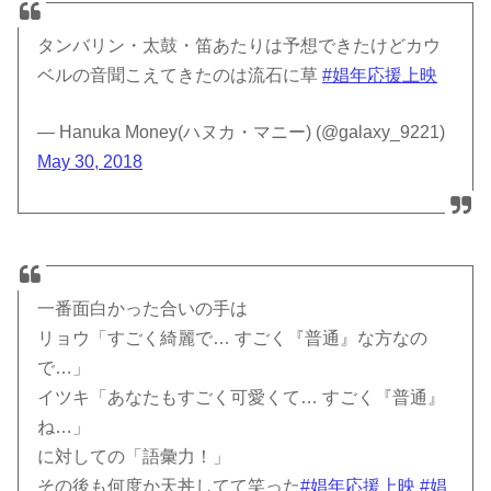
タンバリン・太鼓・笛あたりは予想できたけどカウ
ベルの音聞こえてきたのは流石に草
#娼年応援上映
— Hanuka Money(ハヌカ・マニー) (@galaxy_9221)
May 30, 2018
一番面白かった合いの手は
リョウ「すごく綺麗で… すごく『普通』な方なの
で…」
イツキ「あなたもすごく可愛くて… すごく『普通』
ね…」
に対しての「語彙力！」
その後も何度か天丼してて笑った
#娼年応援上映
#娼