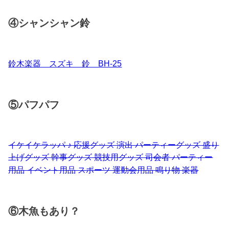
④シャンシャン鈴
鈴木楽器 スズキ 鈴 BH-25
⑤パフパフ
イケイケラッパ ♪ 応援グッズ 演出 パーティーグッズ 盛り
上げグッズ 幹事グッズ 競技用グッズ 司会者 パーティー
用品 イベント用品 スポーツ 運動会用品 鳴り物 楽器
⑥木魚もあり？