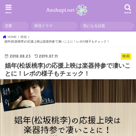
menu
search
恋愛
韓流ドラマ
気になる話題
HOME
映画
娼年(松坂桃李)の応援上映は楽器持参で凄いことに！レポの様子もチェック！
2018.08.23
2019.07.11
映画
娼年(松坂桃李)の応援上映は楽器持参で凄いこ
とに！レポの様子もチェック！