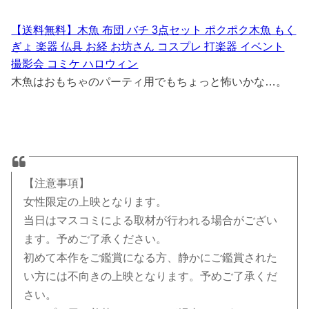
【送料無料】木魚 布団 バチ 3点セット ポクポク木魚 もく
ぎょ 楽器 仏具 お経 お坊さん コスプレ 打楽器 イベント
撮影会 コミケ ハロウィン
木魚はおもちゃのパーティ用でもちょっと怖いかな…。
【注意事項】
⼥性限定の上映となります。
当⽇はマスコミによる取材が⾏われる場合がござい
ます。予めご了承ください。
初めて本作をご鑑賞になる⽅、静かにご鑑賞された
い⽅には不向きの上映となります。予めご了承くだ
さい。