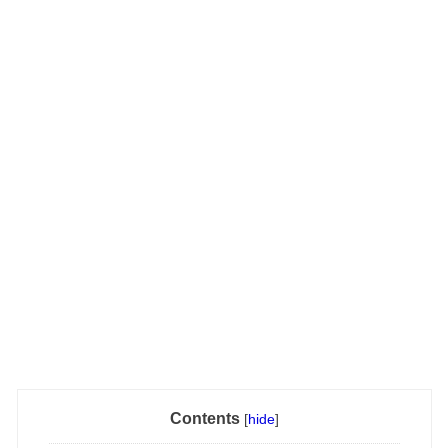
Contents
[
hide
]