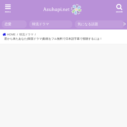
menu
search
恋愛
韓流ドラマ
気になる話題
HOME
韓流ドラマ
星から来たあなた(韓国ドラマ)動画をフル無料で日本語字幕で視聴するには！