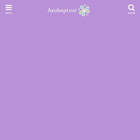
menu
search