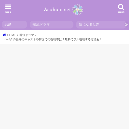
menu
search
恋愛
韓流ドラマ
気になる話題
HOME
韓流ドラマ
ハベクの新婦のキャストや韓国での視聴率は？無料でフル視聴する方法も！