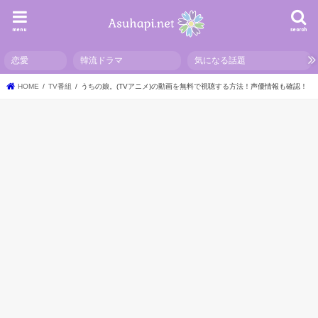
menu
search
恋愛
韓流ドラマ
気になる話題
HOME
TV番組
うちの娘。(TVアニメ)の動画を無料で視聴する方法！声優情報も確認！