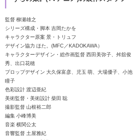
監督 柳瀬雄之
シリーズ構成・脚本 吉岡たかを
キャラクター原案 景・トリュフ
デザイン協力 ほた。(MFC／KADOKAWA）
キャラクターデザイン・総作画監督 西田美弥子、舛舘俊
秀、出口花穂
プロップデザイン 大久保富彦、児玉 萌、大場優子、小池
瞳子
色彩設計 渡辺亜紀
美術監督・美術設計 柴田 聡
撮影監督 山根裕二郎
編集 小峰博美
音楽 横関公太
音響監督 土屋雅紀