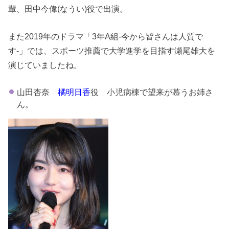
輩、田中今偉(なうい)役で出演。
また2019年のドラマ「3年A組-今から皆さんは人質で
す-」では、スポーツ推薦で大学進学を目指す瀬尾雄大を
演じていましたね。
山田杏奈
橘明日香
役 小児病棟で望来が慕うお姉さ
ん。