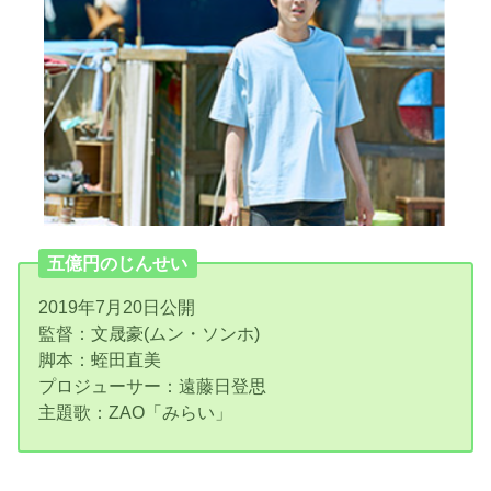
五億円のじんせい
2019年7月20日公開
監督：文晟豪(ムン・ソンホ)
脚本：蛭田直美
プロジューサー：遠藤日登思
主題歌：ZAO「みらい」