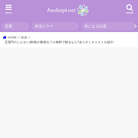
menu
search
恋愛
韓流ドラマ
気になる話題
HOME
映画
五億円のじんせい(映画)の動画をフル無料で観るなら?あらすじキャストも紹介!