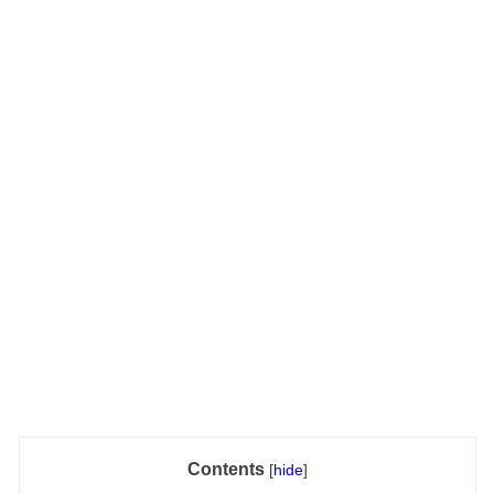
Contents
[
hide
]