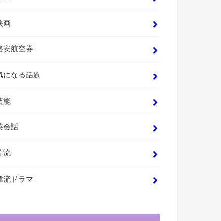
映画
格安航空券
気になる話題
芸能
英会話
韓流
韓流ドラマ