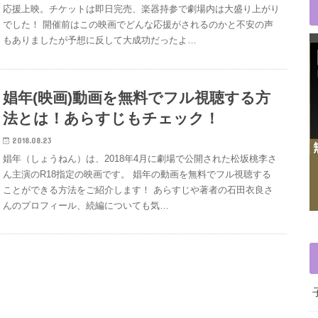
応援上映。チケットは即日完売、楽器持参で劇場内は大盛り上がり
でした！ 開催前はこの映画でどんな応援がされるのかと不安の声
もありましたが予想に反して大成功だったよ…
娼年(映画)動画を無料でフル視聴する方
法とは！あらすじもチェック！
2018.08.23
娼年（しょうねん）は、2018年4月に劇場で公開された松坂桃李さ
ん主演のR18指定の映画です。 娼年の動画を無料でフル視聴する
ことができる方法をご紹介します！ あらすじや著者の石田衣良さ
んのプロフィール、続編についても気…