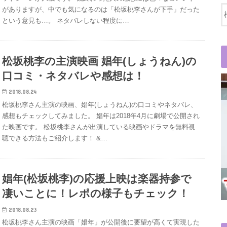
がありますが、中でも気になるのは「松坂桃李さんが下手」だった
という意見も…。 ネタバレしない程度に…
松坂桃李の主演映画 娼年(しょうねん)の
口コミ・ネタバレや感想は！
2018.08.24
松坂桃李さん主演の映画、娼年(しょうねん)の口コミやネタバレ、
感想もチェックしてみました。 娼年は2018年4月に劇場で公開され
た映画です。 松坂桃李さんが出演している映画やドラマを無料視
聴できる方法もご紹介します！ &…
娼年(松坂桃李)の応援上映は楽器持参で
凄いことに！レポの様子もチェック！
2018.08.23
松坂桃李さん主演の映画「娼年」が公開後に要望が高くて実現した