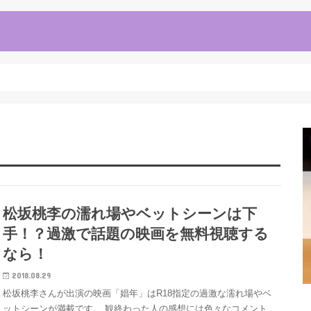
松坂桃李の濡れ場やベットシーンは下
手！？過激で話題の映画を無料視聴する
なら！
2018.08.29
松坂桃李さんが出演の映画「娼年」はR18指定の過激な濡れ場やベ
ットシーンが満載です。 観終わった人の感想には色々なコメント