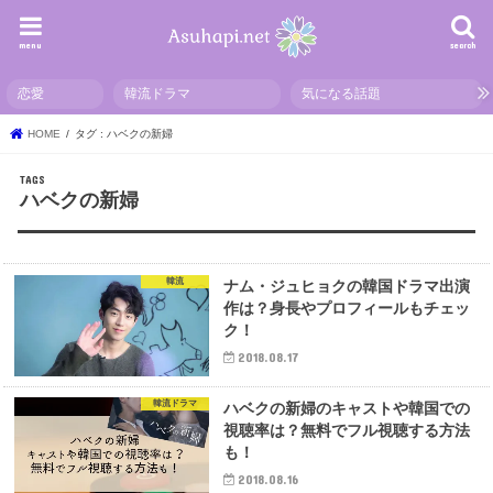
menu
search
恋愛
韓流ドラマ
気になる話題
HOME
タグ : ハベクの新婦
ハベクの新婦
韓流
ナム・ジュヒョクの韓国ドラマ出演
作は？身長やプロフィールもチェッ
ク！
2018.08.17
韓流ドラマ
ハベクの新婦のキャストや韓国での
視聴率は？無料でフル視聴する方法
も！
2018.08.16