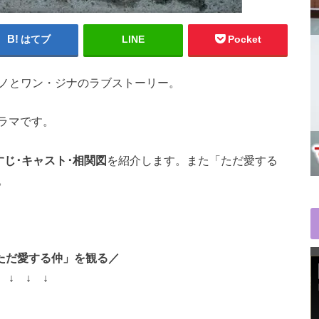
はてブ
LINE
Pocket
ュノとワン・ジナのラブストーリー。
ラマです。
すじ･キャスト･相関図
を紹介します。また「ただ愛する
。
ただ愛する仲」を観る／
↓ ↓ ↓