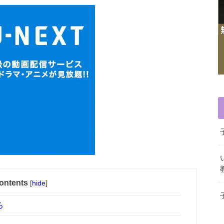
ontents
[
hide
]
ろ