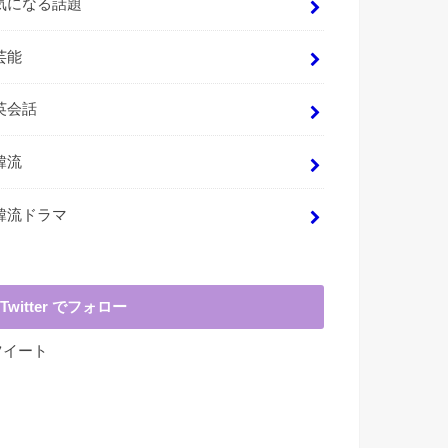
気になる話題
芸能
英会話
韓流
韓流ドラマ
Twitter でフォロー
ツイート