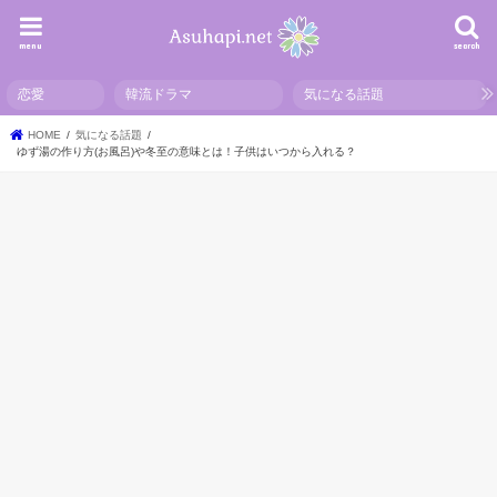
menu
search
恋愛
韓流ドラマ
気になる話題
HOME
気になる話題
ゆず湯の作り方(お風呂)や冬至の意味とは！子供はいつから入れる？