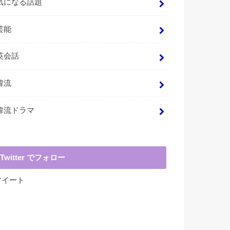
気になる話題
芸能
英会話
韓流
韓流ドラマ
Twitter でフォロー
ツイート