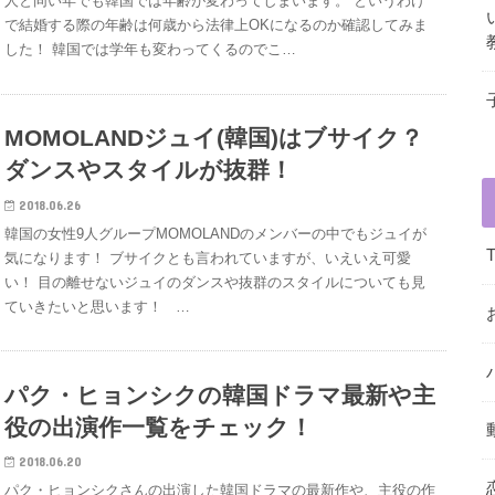
人と同い年でも韓国では年齢が変わってしまいます。 というわけ
で結婚する際の年齢は何歳から法律上OKになるのか確認してみま
した！ 韓国では学年も変わってくるのでこ…
MOMOLANDジュイ(韓国)はブサイク？
ダンスやスタイルが抜群！
2018.06.26
韓国の女性9人グループMOMOLANDのメンバーの中でもジュイが
気になります！ ブサイクとも言われていますが、いえいえ可愛
い！ 目の離せないジュイのダンスや抜群のスタイルについても見
ていきたいと思います！ …
パク・ヒョンシクの韓国ドラマ最新や主
役の出演作一覧をチェック！
2018.06.20
パク・ヒョンシクさんの出演した韓国ドラマの最新作や、主役の作