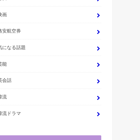
映画
格安航空券
気になる話題
芸能
英会話
韓流
韓流ドラマ